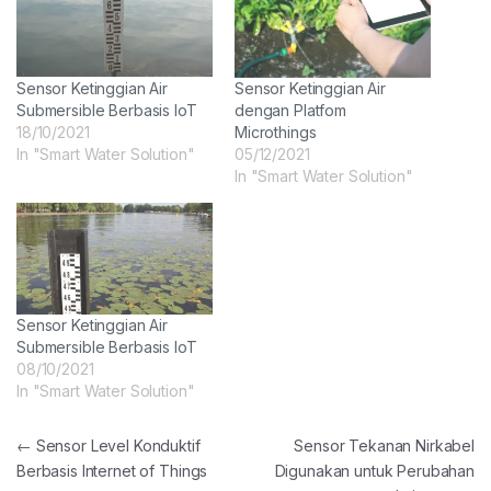
Sensor Ketinggian Air
Sensor Ketinggian Air
Submersible Berbasis IoT
dengan Platfom
18/10/2021
Microthings
In "Smart Water Solution"
05/12/2021
In "Smart Water Solution"
Sensor Ketinggian Air
Submersible Berbasis IoT
08/10/2021
In "Smart Water Solution"
Post navigation
←
Sensor Level Konduktif
Sensor Tekanan Nirkabel
Berbasis Internet of Things
Digunakan untuk Perubahan