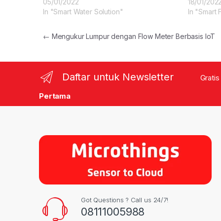
05/01/2022
18/01/202
In "Smart Water Solution"
In "Smart 
Post navigation
←
Mengukur Lumpur dengan Flow Meter Berbasis IoT
Daftar untuk Newsletter
Gratis
Pertama
Got Questions ? Call us 24/7!
08111005988