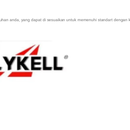
han anda, yang dapat di sesuaikan untuk memenuhi standart dengan 