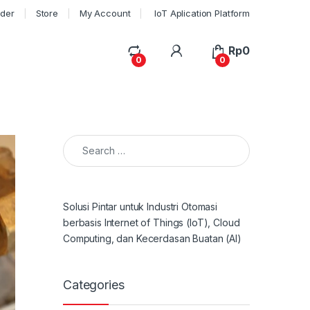
rder
Store
My Account
IoT Aplication Platform
My Account
Rp
0
0
0
Search for:
Solusi Pintar untuk Industri Otomasi
berbasis Internet of Things (IoT), Cloud
Computing, dan Kecerdasan Buatan (AI)
Categories