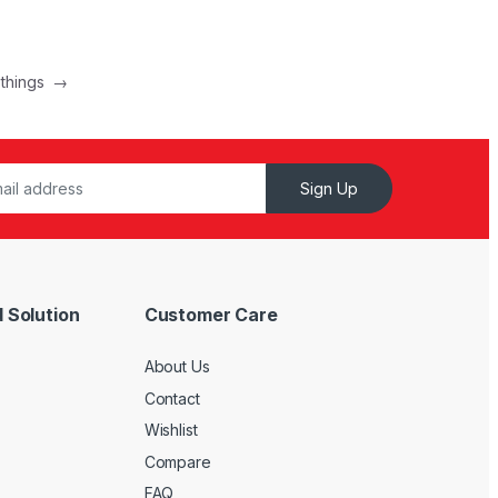
othings
→
Sign Up
 Solution
Customer Care
About Us
Contact
Wishlist
Compare
FAQ