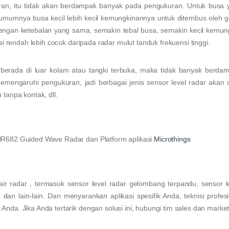
airan, itu tidak akan berdampak banyak pada pengukuran. Untuk busa 
, umumnya busa kecil lebih kecil kemungkinannya untuk ditembus oleh
 Dengan ketebalan yang sama, semakin tebal busa, semakin kecil kemu
i rendah lebih cocok daripada radar mulut tanduk frekuensi tinggi.
 berada di luar kolam atau tangki terbuka, maka tidak banyak berda
memengaruhi pengukuran, jadi berbagai jenis sensor level radar akan
tanpa kontak, dll.
HR682 Guided Wave Radar dan Platform aplikasi
Microthings
ir radar , termasuk sensor level radar gelombang terpandu, sensor l
 dan lain-lain. Dan menyarankan aplikasi spesifik Anda, teknisi profes
da. Jika Anda tertarik dengan solusi ini, hubungi tim sales dan market