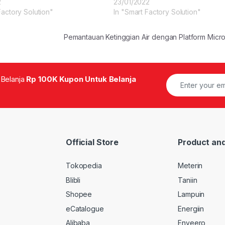
2
23/01/2022
Factory Solution"
In "Smart Factory Solution"
Pemantauan Ketinggian Air dengan Platform Micr
 Belanja
Rp 100K Kupon Untuk Belanja
Official Store
Product and
Tokopedia
Meterin
Blibli
Taniin
Shopee
Lampuin
eCatalogue
Energiin
Alibaba
Enveero