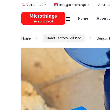
02188992017
info@microthings.id
Virtual
Open
Home
About 
Home
Smart Factory Solution
Sensor K