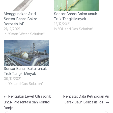
Menggunakan Air di
Sensor Bahan Bakar untuk
Sensor Bahan Bakar
Truk Tangki Minyak
Berbasis IoT
12/12/2021
21/12/2021
In "Oil and Gas Solution"
In "Smart Water Solution"
Sensor Bahan Bakar untuk
Truk Tangki Minyak
09/12/2021
In "Oil and Gas Solution"
Post navigation
←
Pengukur Level Ultrasonik
Pencatat Data Ketinggian Air
untuk Presentasi dan Kontrol
Jarak Jauh Berbasis IoT
→
Banjir
Search for: