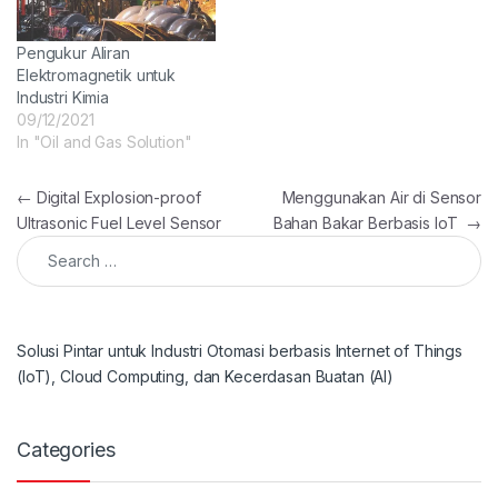
Pengukur Aliran
Elektromagnetik untuk
Industri Kimia
09/12/2021
In "Oil and Gas Solution"
Post navigation
←
Digital Explosion-proof
Menggunakan Air di Sensor
Ultrasonic Fuel Level Sensor
Bahan Bakar Berbasis IoT
→
Search for:
Solusi Pintar untuk Industri Otomasi berbasis Internet of Things
(IoT), Cloud Computing, dan Kecerdasan Buatan (AI)
Categories