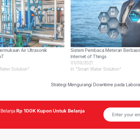
ermukaan Air Ultrasonik
Sistem Pembaca Meteran Berbasi
oT
Internet of Things
01/09/2021
Water Solution"
In "Smart Water Solution"
Strategi Mengurangi Downtime pada Labor
 Belanja
Rp 100K Kupon Untuk Belanja