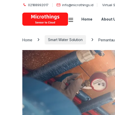
02188992017
info@microthings.id
Virtual
Open
Home
About 
Home
Smart Water Solution
Pemantaua