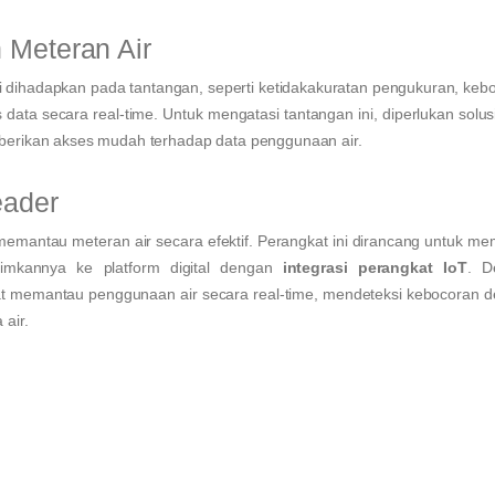
Meteran Air
i dihadapkan pada tantangan, seperti ketidakakuratan pengukuran, keb
 data secara real-time. Untuk mengatasi tantangan ini, diperlukan solus
erikan akses mudah terhadap data penggunaan air.
eader
 memantau meteran air secara efektif. Perangkat ini dirancang untuk m
imkannya ke platform digital dengan
integrasi perangkat IoT
. D
 memantau penggunaan air secara real-time, mendeteksi kebocoran 
air.