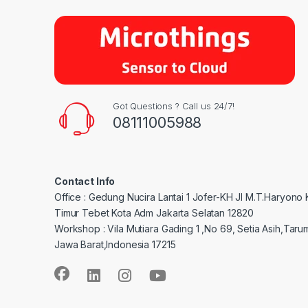
Got Questions ? Call us 24/7!
08111005988
Contact Info
Office : Gedung Nucira Lantai 1 Jofer-KH Jl M.T.Haryono
Timur Tebet Kota Adm Jakarta Selatan 12820
Workshop : Vila Mutiara Gading 1 ,No 69, Setia Asih,Taru
Jawa Barat,Indonesia 17215