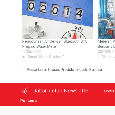
Penggunaan Air dengan Bluetooth STS
Meteran P
Prepaid Water Meter
Berbasis I
15/05/2023
03/11/2021
In "Smart Water Solution"
In "Smart 
Post navigation
←
Pemantauan Proses Produksi Industri Farmasi
Daftar untuk Newsletter
Gratis
Pertama