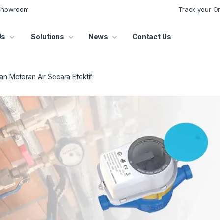
 Showroom
Track your O
Us
Solutions
News
Contact Us
n Meteran Air Secara Efektif