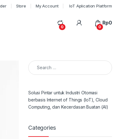
rder
Store
My Account
IoT Aplication Platform
My Account
Rp
0
0
0
Search for:
Solusi Pintar untuk Industri Otomasi
berbasis Internet of Things (IoT), Cloud
Computing, dan Kecerdasan Buatan (AI)
Categories