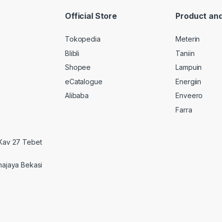
Official Store
Product and
Tokopedia
Meterin
Blibli
Taniin
Shopee
Lampuin
eCatalogue
Energiin
Alibaba
Enveero
Farra
 Kav 27 Tebet
majaya Bekasi