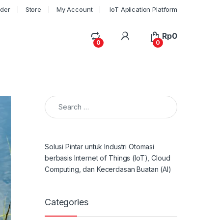
rder
Store
My Account
IoT Aplication Platform
My Account
Rp
0
0
0
Search for:
Solusi Pintar untuk Industri Otomasi
berbasis Internet of Things (IoT), Cloud
Computing, dan Kecerdasan Buatan (AI)
Categories