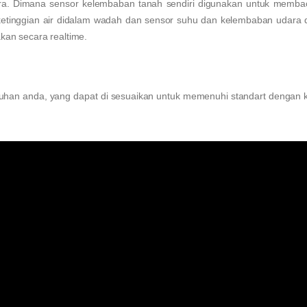
ara. Dimana sensor kelembaban tanah sendiri digunakan untuk membac
ketinggian air didalam wadah dan sensor suhu dan kelembaban udara 
akan secara realtime.
han anda, yang dapat di sesuaikan untuk memenuhi standart dengan 