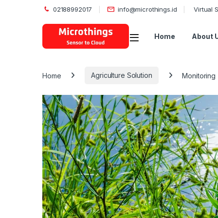
02188992017
info@microthings.id
Virtual
Open
Home
About 
Home
Agriculture Solution
Monitoring