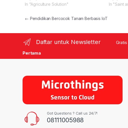
In "Agriculture Solution"
In "Saint
Post navigation
←
Pendidikan Bercocok Tanam Berbasis IoT
Daftar untuk Newsletter
Gratis
Pertama
Got Questions ? Call us 24/7!
08111005988