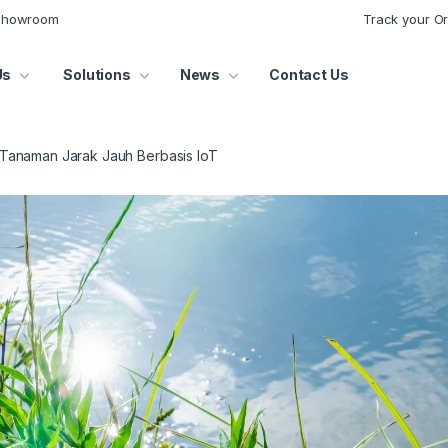
 Showroom
Track your O
Us
Solutions
News
Contact Us
 Tanaman Jarak Jauh Berbasis IoT