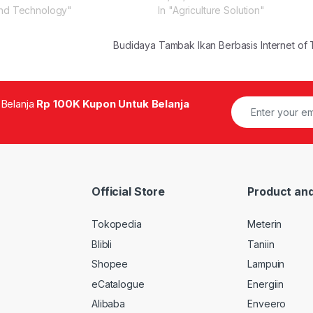
 and Technology"
In "Agriculture Solution"
Budidaya Tambak Ikan Berbasis Internet of
 Belanja
Rp 100K Kupon Untuk Belanja
Official Store
Product and
Tokopedia
Meterin
Blibli
Taniin
Shopee
Lampuin
eCatalogue
Energiin
Alibaba
Enveero