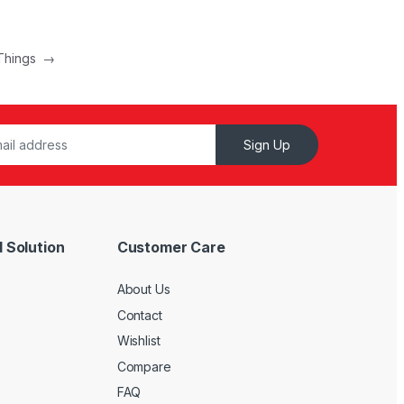
 Things
→
Sign Up
 Solution
Customer Care
About Us
Contact
Wishlist
Compare
FAQ