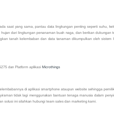
 saat yang sama, pantau data lingkungan penting seperti suhu, ke
ah hujan dari lingkungan penanaman buah naga, dan berikan dukungan t
gkan tanah kelembaban dan data tanaman dikumpulkan oleh sistem In
S275 dan Platform aplikasi
Microthings
i kelembabannya di aplikasi smartphone ataupun website sehingga pemil
yiraman tidak lagi menggunakan bantuan tenaga manusia dalam peny
an solusi ini silahkan hubungi team sales dan marketing kami.