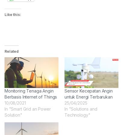
Like this:
Related
Monitoring Tenaga Angin
Sensor Kecepatan Angin
Berbasis Internet of Things
untuk Energi Terbarukan
10/08/2021
25/04/2025
In "Smart Grid an Power
In "Solutions and
Solution"
Technology"