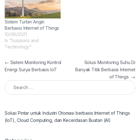
Sistem Turbin Angin
Berbasis Internet of Things
10/09/2021
In "Solutions and
Technology"
Post navigation
←
Sistem Monitoring Kontrol
Solusi Monitoring Suhu Di
Energi Surya Berbasis IoT
Banyak Titik Berbasis Internet
of Things
→
Search for:
Solusi Pintar untuk Industri Otomasi berbasis Internet of Things
(IoT), Cloud Computing, dan Kecerdasan Buatan (AI)