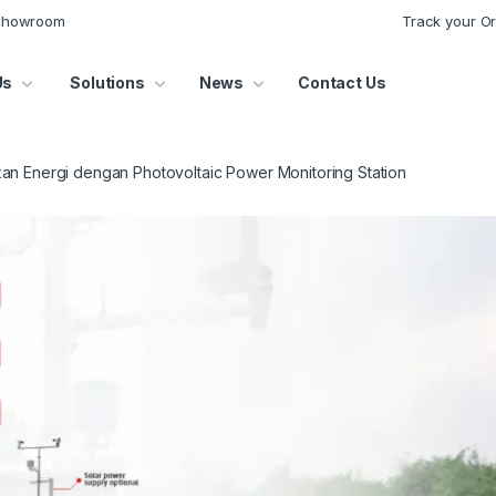
 Showroom
Track your O
Us
Solutions
News
Contact Us
an Energi dengan Photovoltaic Power Monitoring Station