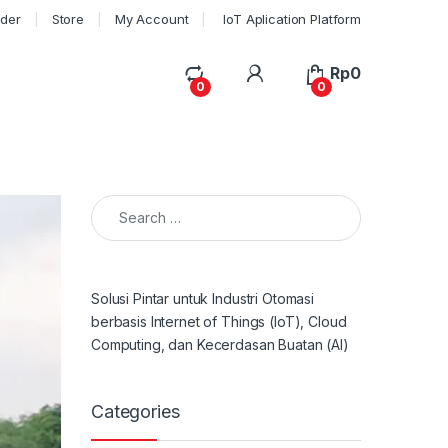
rder
Store
My Account
IoT Aplication Platform
My Account
Rp
0
0
0
Search for:
Solusi Pintar untuk Industri Otomasi
berbasis Internet of Things (IoT), Cloud
Computing, dan Kecerdasan Buatan (AI)
Categories