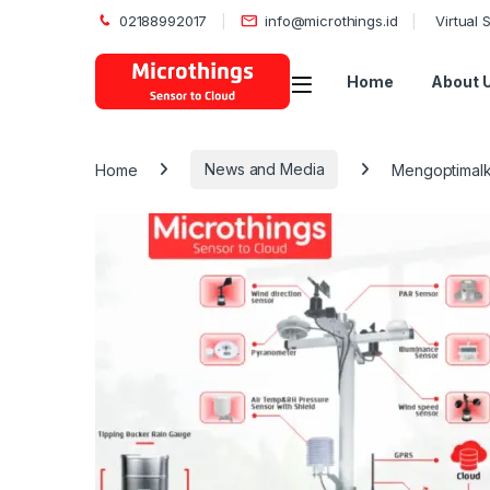
02188992017
info@microthings.id
Virtual
Open
Home
About 
Home
News and Media
Mengoptimalk