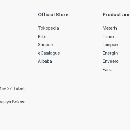
Official Store
Product and
Tokopedia
Meterin
Blibli
Taniin
Shopee
Lampuin
eCatalogue
Energiin
Alibaba
Enveero
Farra
 Kav 27 Tebet
majaya Bekasi