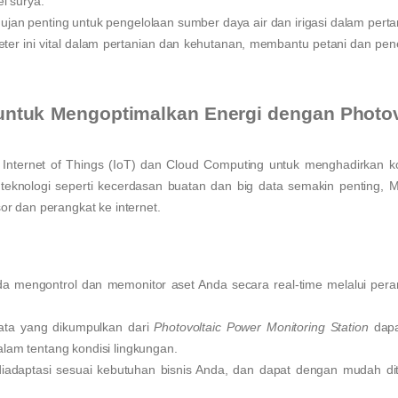
l surya.
hujan penting untuk pengelolaan sumber daya air dan irigasi dalam perta
ter ini vital dalam pertanian dan kehutanan, membantu petani dan pene
untuk Mengoptimalkan Energi dengan Photov
nternet of Things (IoT) dan Cloud Computing untuk menghadirkan ko
 teknologi seperti kecerdasan buatan dan big data semakin penting, M
r dan perangkat ke internet.
a mengontrol dan memonitor aset Anda secara real-time melalui pera
data yang dikumpulkan dari
Photovoltaic Power Monitoring Station
dapa
 tentang kondisi lingkungan.
 diadaptasi sesuai kebutuhan bisnis Anda, dan dapat dengan mudah di