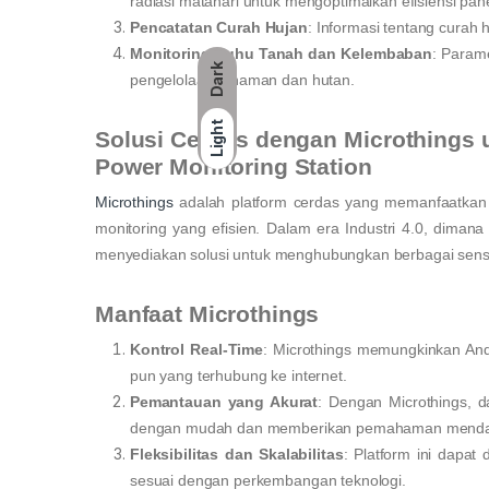
radiasi matahari untuk mengoptimalkan efisiensi pane
Pencatatan Curah Hujan
: Informasi tentang curah 
Monitoring Suhu Tanah dan Kelembaban
: Parame
Dark
pengelolaan tanaman dan hutan.
Light
Solusi Cerdas dengan Microthings 
Power Monitoring Station
Microthings
adalah platform cerdas yang memanfaatkan I
monitoring yang efisien. Dalam era Industri 4.0, dimana
menyediakan solusi untuk menghubungkan berbagai senso
Manfaat Microthings
Kontrol Real-Time
: Microthings memungkinkan And
pun yang terhubung ke internet.
Pemantauan yang Akurat
: Dengan Microthings, 
dengan mudah dan memberikan pemahaman mendalam
Fleksibilitas dan Skalabilitas
: Platform ini dapat
sesuai dengan perkembangan teknologi.