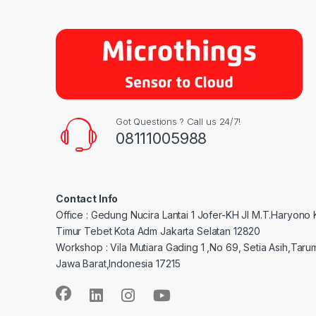
Got Questions ? Call us 24/7!
08111005988
Contact Info
Office : Gedung Nucira Lantai 1 Jofer-KH Jl M.T.Haryono
Timur Tebet Kota Adm Jakarta Selatan 12820
Workshop : Vila Mutiara Gading 1 ,No 69, Setia Asih,Taru
Jawa Barat,Indonesia 17215