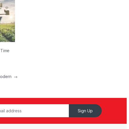
 Time
 Modern
→
Sign Up