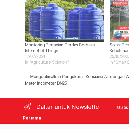
Monitoring Pertanian Cerdas Berbasis
Solusi Pe
Internet of Things
Kebutuha
12/02/2021
25/10/202
In "Agriculture Solution"
In "Smart 
Post navigation
←
Mengoptimalkan Pengukuran Konsumsi Air dengan W
Meter Incometer DN25
Daftar untuk Newsletter
Gratis
Pertama