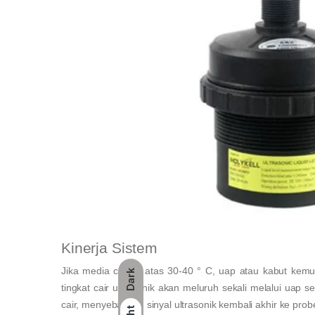
Kinerja Sistem
Jika media cair di atas 30-40 ° C, uap atau kabut kem
Dark
tingkat cair ultrasonik akan meluruh sekali melalui uap 
cair, menyebabkan sinyal ultrasonik kembali akhir ke p