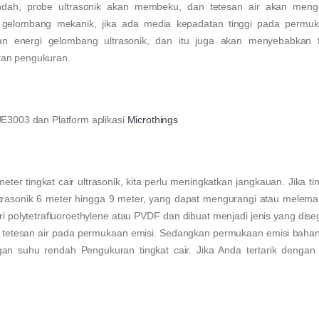
endah, probe ultrasonik akan membeku, dan tetesan air akan men
 gelombang mekanik, jika ada media kepadatan tinggi pada permu
an energi gelombang ultrasonik, dan itu juga akan menyebabkan
tan pengukuran.
E3003 dan Platform aplikasi
Microthings
 tingkat cair ultrasonik, kita perlu meningkatkan jangkauan. Jika tin
 ultrasonik 6 meter hingga 9 meter, yang dapat mengurangi atau melem
 polytetrafluoroethylene atau PVDF dan dibuat menjadi jenis yang dise
tetesan air pada permukaan emisi. Sedangkan permukaan emisi bahan 
an suhu rendah Pengukuran tingkat cair. Jika Anda tertarik dengan s