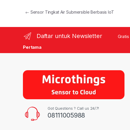
Post navigation
←
Sensor Tingkat Air Submersible Berbasis IoT
Daftar untuk Newsletter
Gratis
Pertama
Got Questions ? Call us 24/7!
08111005988