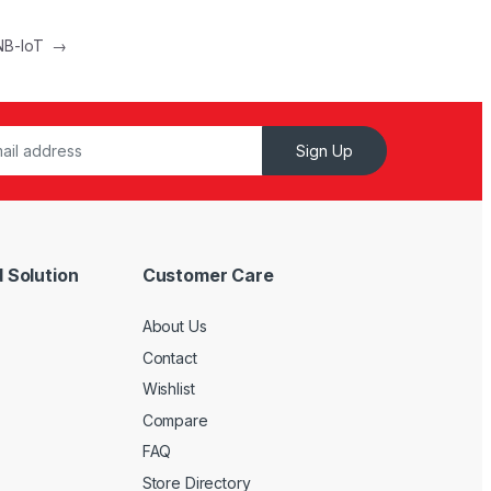
 NB-IoT
→
Sign Up
 Solution
Customer Care
About Us
Contact
Wishlist
Compare
FAQ
Store Directory