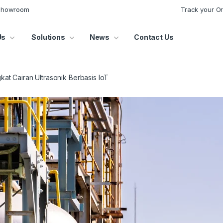
 Showroom
Track your O
Us
Solutions
News
Contact Us
kat Cairan Ultrasonik Berbasis IoT