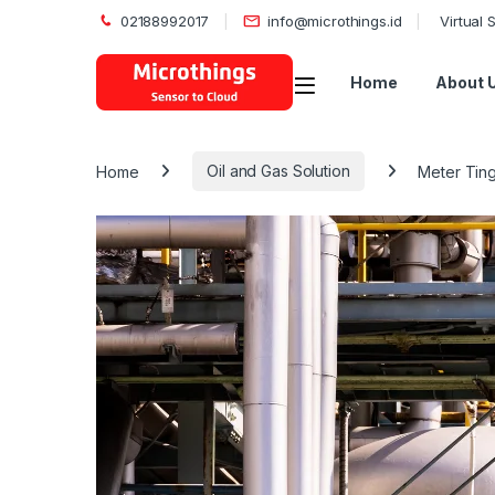
02188992017
info@microthings.id
Virtual
Open
Home
About 
Home
Oil and Gas Solution
Meter Ting