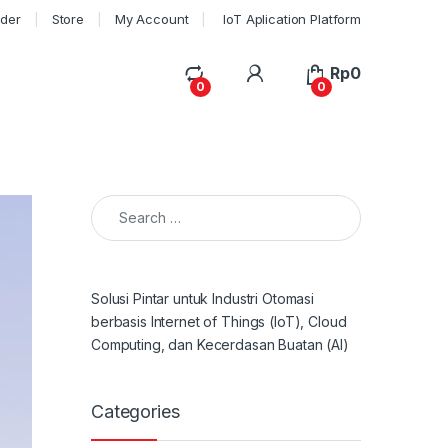
rder
Store
My Account
IoT Aplication Platform
My Account
Rp
0
0
0
Search for:
Solusi Pintar untuk Industri Otomasi
berbasis Internet of Things (IoT), Cloud
Computing, dan Kecerdasan Buatan (AI)
Categories