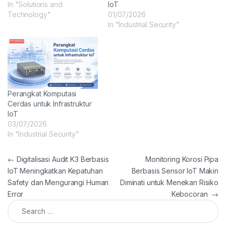
In "Solutions and
IoT
Technology"
01/07/2026
In "Industrial Security"
Perangkat Komputasi
Cerdas untuk Infrastruktur
IoT
03/07/2026
In "Industrial Security"
Post navigation
←
Digitalisasi Audit K3 Berbasis
Monitoring Korosi Pipa
IoT Meningkatkan Kepatuhan
Berbasis Sensor IoT Makin
Safety dan Mengurangi Human
Diminati untuk Menekan Risiko
Error
Kebocoran
→
Search for: