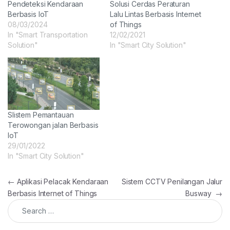
Pendeteksi Kendaraan
Solusi Cerdas Peraturan
Berbasis IoT
Lalu Lintas Berbasis Internet
08/03/2024
of Things
In "Smart Transportation
12/02/2021
Solution"
In "Smart City Solution"
SIistem Pemantauan
Terowongan jalan Berbasis
IoT
29/01/2022
In "Smart City Solution"
Post navigation
←
Aplikasi Pelacak Kendaraan
Sistem CCTV Penilangan Jalur
Berbasis Internet of Things
Busway
→
Search for: