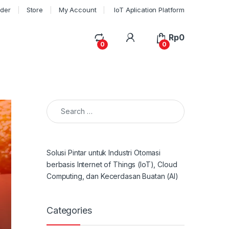
rder
Store
My Account
IoT Aplication Platform
My Account
Rp
0
0
0
Search for:
Solusi Pintar untuk Industri Otomasi
berbasis Internet of Things (IoT), Cloud
Computing, dan Kecerdasan Buatan (AI)
Categories