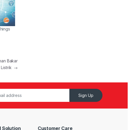
Things
ahan Bakar
Listrik
→
Sign Up
 Solution
Customer Care