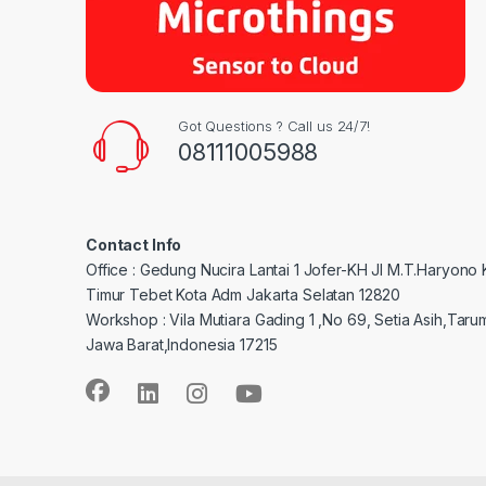
Got Questions ? Call us 24/7!
08111005988
Contact Info
Office : Gedung Nucira Lantai 1 Jofer-KH Jl M.T.Haryono
Timur Tebet Kota Adm Jakarta Selatan 12820
Workshop : Vila Mutiara Gading 1 ,No 69, Setia Asih,Taru
Jawa Barat,Indonesia 17215