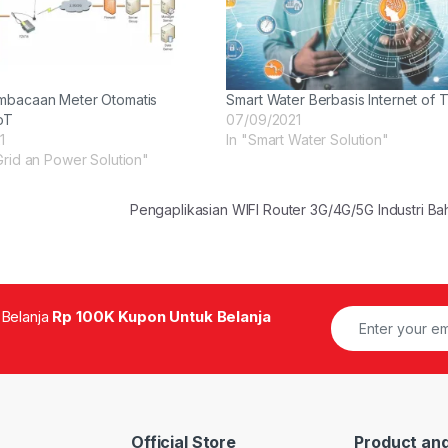
mbacaan Meter Otomatis
Smart Water Berbasis Internet of 
oT
07/09/2021
1
In "Smart Water Solution"
Grid an Power Solution"
Pengaplikasian WIFI Router 3G/4G/5G Industri B
 Belanja
Rp 100K Kupon Untuk Belanja
Official Store
Product and