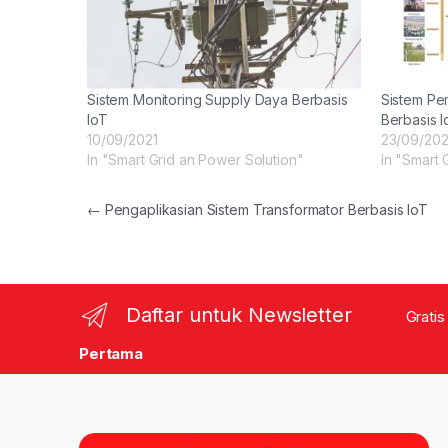
Sistem Monitoring Supply Daya Berbasis
Sistem Pe
IoT
Berbasis I
10/09/2021
23/09/202
In "Smart Grid an Power Solution"
In "Smart 
Post navigation
←
Pengaplikasian Sistem Transformator Berbasis IoT
Daftar untuk Newsletter
Gratis
Pertama