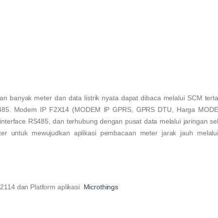
 banyak meter dan data listrik nyata dapat dibaca melalui SCM tert
ec RS485. Modem IP F2X14 (MODEM IP GPRS, GPRS DTU, Harga MO
terface RS485, dan terhubung dengan pusat data melalui jaringan sel
ter untuk mewujudkan aplikasi pembacaan meter jarak jauh melalui
 F2114
dan Platform aplikasi
Microthings