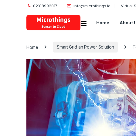
02188992017
info@microthings.id
Virtual
Open
Home
About 
Home
Smart Grid an Power Solution
T