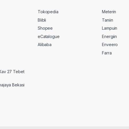
Tokopedia
Meterin
Blibli
Taniin
Shopee
Lampuin
eCatalogue
Energiin
Alibaba
Enveero
Farra
 Kav 27 Tebet
majaya Bekasi