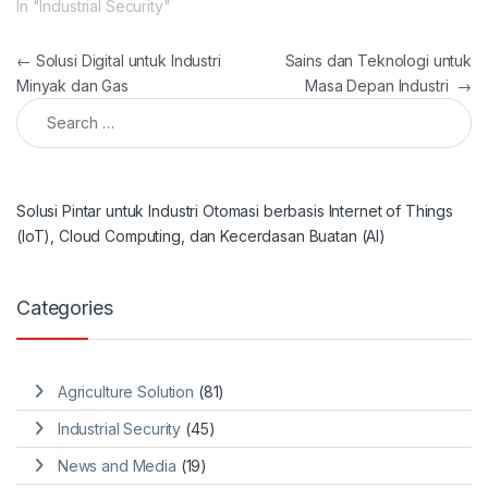
In "Industrial Security"
Post navigation
←
Solusi Digital untuk Industri
Sains dan Teknologi untuk
Minyak dan Gas
Masa Depan Industri
→
Search for:
Solusi Pintar untuk Industri Otomasi berbasis Internet of Things
(IoT), Cloud Computing, dan Kecerdasan Buatan (AI)
Categories
Agriculture Solution
(81)
Industrial Security
(45)
News and Media
(19)