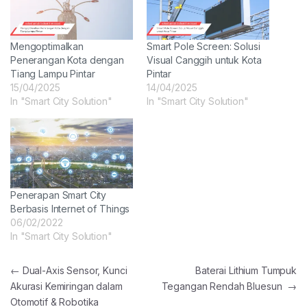
Mengoptimalkan
Smart Pole Screen: Solusi
Penerangan Kota dengan
Visual Canggih untuk Kota
Tiang Lampu Pintar
Pintar
15/04/2025
14/04/2025
In "Smart City Solution"
In "Smart City Solution"
Penerapan Smart City
Berbasis Internet of Things
06/02/2022
In "Smart City Solution"
Post navigation
←
Dual-Axis Sensor, Kunci
Baterai Lithium Tumpuk
Akurasi Kemiringan dalam
Tegangan Rendah Bluesun
→
Otomotif & Robotika