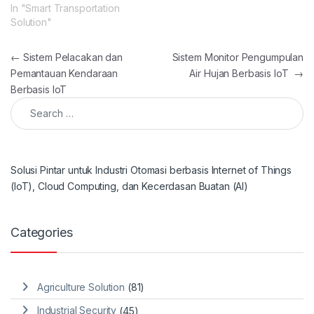
In "Smart Transportation
Solution"
Post navigation
←
Sistem Pelacakan dan
Sistem Monitor Pengumpulan
Pemantauan Kendaraan
Air Hujan Berbasis IoT
→
Berbasis IoT
Search for:
Solusi Pintar untuk Industri Otomasi berbasis Internet of Things
(IoT), Cloud Computing, dan Kecerdasan Buatan (AI)
Categories
Agriculture Solution
(81)
Industrial Security
(45)