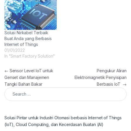
Solusi Nirkabel Terbaik
Buat Anda yang Berbasis
Internet of Things
01/01/2022
In "Smart Factory Solution"
Post navigation
←
Sensor Level IoT untuk
Pengukur Aliran
Genset dan Manajemen
Elektromagnetik Penyisipan
Tangki Bahan Bakar
Berbasis IoT
→
Search for:
Solusi Pintar untuk Industri Otomasi berbasis Internet of Things
(IoT), Cloud Computing, dan Kecerdasan Buatan (AI)