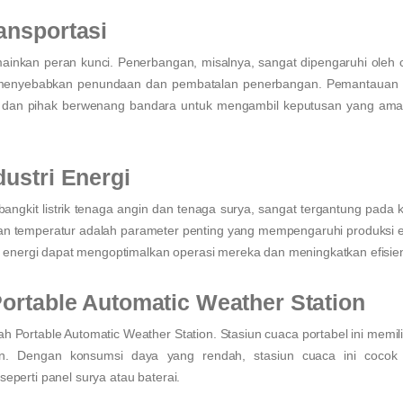
ansportasi
mainkan peran kunci. Penerbangan, misalnya, sangat dipengaruhi oleh 
pat menyebabkan penundaan dan pembatalan penerbangan. Pemantauan
 dan pihak berwenang bandara untuk mengambil keputusan yang am
ustri Energi
angkit listrik tenaga angin dan tenaga surya, sangat tergantung pada k
dan temperatur adalah parameter penting yang mempengaruhi produksi e
nergi dapat mengoptimalkan operasi mereka dan meningkatkan efisien
ortable Automatic Weather Station
 Portable Automatic Weather Station. Stasiun cuaca portabel ini memiliki
n. Dengan konsumsi daya yang rendah, stasiun cuaca ini cocok 
eperti panel surya atau baterai.