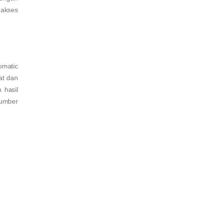
gakses
omatic
at dan
 hasil
sumber