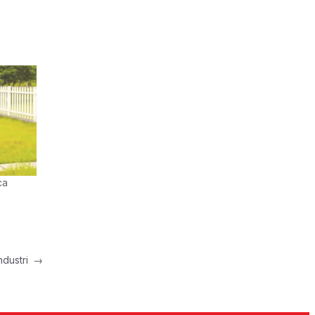
ca
ndustri
→