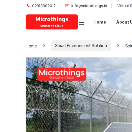
02188992017
info@microthings.id
Virtual
Open
Home
About 
Home
Smart Environment Solution
Sol