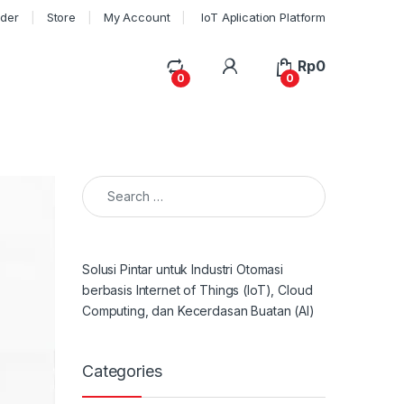
rder
Store
My Account
IoT Aplication Platform
My Account
Rp
0
0
0
Search for:
Solusi Pintar untuk Industri Otomasi
berbasis Internet of Things (IoT), Cloud
Computing, dan Kecerdasan Buatan (AI)
Categories