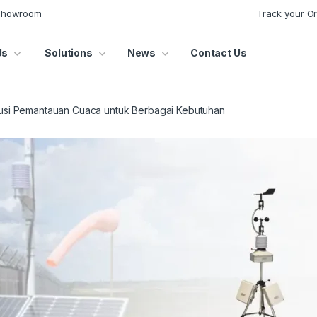
 Showroom
Track your O
Us
Solutions
News
Contact Us
usi Pemantauan Cuaca untuk Berbagai Kebutuhan