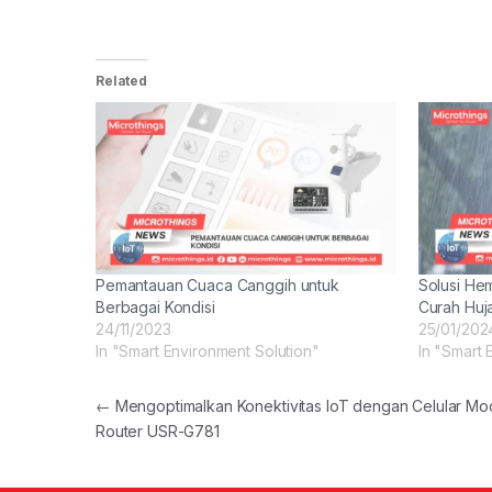
Related
Pemantauan Cuaca Canggih untuk
Solusi He
Berbagai Kondisi
Curah Huj
24/11/2023
25/01/202
In "Smart Environment Solution"
In "Smart 
Post navigation
←
Mengoptimalkan Konektivitas IoT dengan Celular M
Router USR-G781