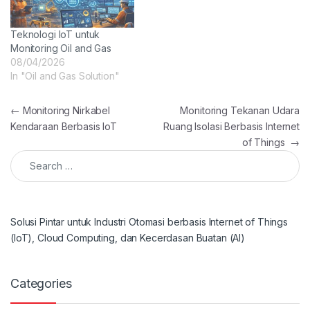
Teknologi IoT untuk
Monitoring Oil and Gas
08/04/2026
In "Oil and Gas Solution"
Post navigation
←
Monitoring Nirkabel
Monitoring Tekanan Udara
Kendaraan Berbasis IoT
Ruang Isolasi Berbasis Internet
of Things
→
Search for:
Solusi Pintar untuk Industri Otomasi berbasis Internet of Things
(IoT), Cloud Computing, dan Kecerdasan Buatan (AI)
Categories