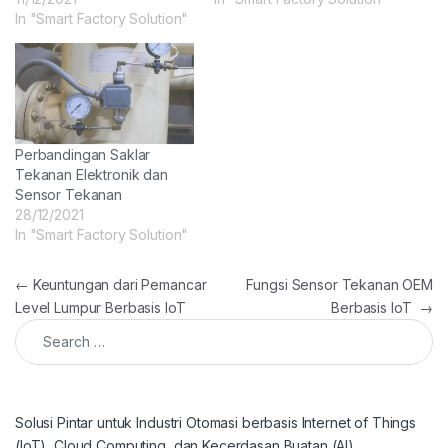
In "Smart Factory Solution"
Perbandingan Saklar
Tekanan Elektronik dan
Sensor Tekanan
28/12/2021
In "Smart Factory Solution"
Post navigation
←
Keuntungan dari Pemancar
Fungsi Sensor Tekanan OEM
Level Lumpur Berbasis IoT
Berbasis IoT
→
Search for:
Solusi Pintar untuk Industri Otomasi berbasis Internet of Things
(IoT), Cloud Computing, dan Kecerdasan Buatan (AI)