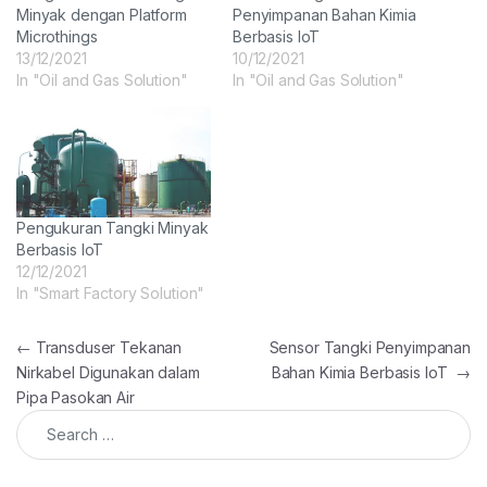
Minyak dengan Platform
Penyimpanan Bahan Kimia
Microthings
Berbasis IoT
13/12/2021
10/12/2021
In "Oil and Gas Solution"
In "Oil and Gas Solution"
Pengukuran Tangki Minyak
Berbasis IoT
12/12/2021
In "Smart Factory Solution"
Post navigation
←
Transduser Tekanan
Sensor Tangki Penyimpanan
Nirkabel Digunakan dalam
Bahan Kimia Berbasis IoT
→
Pipa Pasokan Air
Search for: