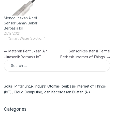
Menggunakan Air di
Sensor Bahan Bakar
Berbasis IoT
21/12/2021
In "Smart Water Solution"
Post navigation
←
Meteran Permukaan Air
Sensor Resistensi Termal
Ultrasonik Berbasis IoT
Berbasis Internet of Things
→
Search for:
Solusi Pintar untuk Industri Otomasi berbasis Internet of Things
(IoT), Cloud Computing, dan Kecerdasan Buatan (AI)
Categories