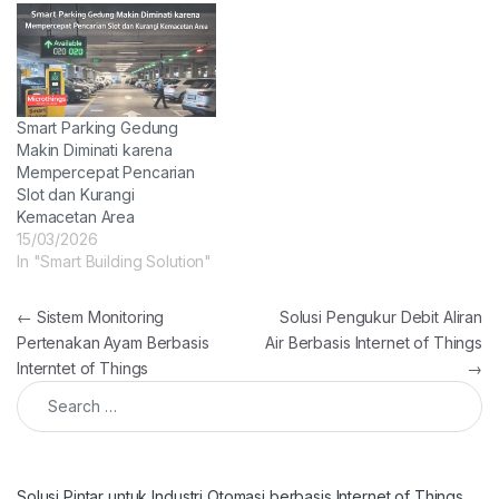
Smart Parking Gedung
Makin Diminati karena
Mempercepat Pencarian
Slot dan Kurangi
Kemacetan Area
15/03/2026
In "Smart Building Solution"
Post navigation
←
Sistem Monitoring
Solusi Pengukur Debit Aliran
Pertenakan Ayam Berbasis
Air Berbasis Internet of Things
Interntet of Things
→
Search for:
Solusi Pintar untuk Industri Otomasi berbasis Internet of Things