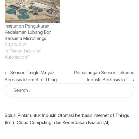
Instrumen Pengukuran
Kedalaman Lubang Bor
Bersama Microthings
09/01/2022
In "Smart Industrial
Automation"
Post navigation
←
Sensor Tangki Minyak
Pemasangan Sensor Tekanan
Berbasis Internet of Things
Industri Berbasis IoT
→
Search for:
Solusi Pintar untuk Industri Otomasi berbasis Internet of Things
(IoT), Cloud Computing, dan Kecerdasan Buatan (AI)