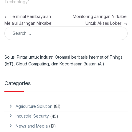
Technology"
Post navigation
←
Terminal Pembayaran
Monitoring Jaringan Nirkabel
Melalui Jaringan Nirkabel
Untuk Akses Loker
→
Search for:
Solusi Pintar untuk Industri Otomasi berbasis Internet of Things
(IoT), Cloud Computing, dan Kecerdasan Buatan (AI)
Categories
Agriculture Solution
(81)
Industrial Security
(45)
News and Media
(19)