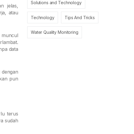
Solutions and Technology
n jelas,
ja, atau
Technology
Tips And Tricks
Water Quality Monitoring
k muncul
rlambat.
anpa data
i dengan
ikan pun
lu terus
ya sudah