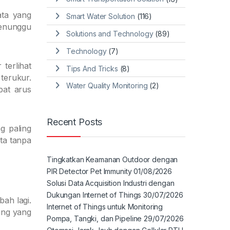
ata yang
Smart Water Solution
(116)
menunggu
Solutions and Technology
(89)
Technology
(7)
terlihat
Tips And Tricks
(8)
terukur.
Water Quality Monitoring
(2)
pat arus
Recent Posts
g paling
ta tanpa
Tingkatkan Keamanan Outdoor dengan
PIR Detector Pet Immunity
01/08/2026
Solusi Data Acquisition Industri dengan
Dukungan Internet of Things
30/07/2026
ah lagi.
Internet of Things untuk Monitoring
uang yang
Pompa, Tangki, dan Pipeline
29/07/2026