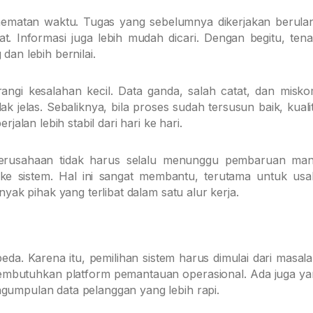
ghematan waktu. Tugas yang sebelumnya dikerjakan berula
t. Informasi juga lebih mudah dicari. Dengan begitu, tena
dan lebih bernilai.
angi kesalahan kecil. Data ganda, salah catat, dan misko
dak jelas. Sebaliknya, bila proses sudah tersusun baik, kuali
jalan lebih stabil dari hari ke hari.
Perusahaan tidak harus selalu menunggu pembaruan man
 ke sistem. Hal ini sangat membantu, terutama untuk us
nyak pihak yang terlibat dalam satu alur kerja.
a. Karena itu, pemilihan sistem harus dimulai dari masal
 membutuhkan platform pemantauan operasional. Ada juga ya
ngumpulan data pelanggan yang lebih rapi.