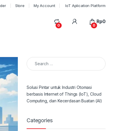
rder
Store
My Account
IoT Aplication Platform
My Account
Rp
0
0
0
Search for:
Solusi Pintar untuk Industri Otomasi
berbasis Internet of Things (IoT), Cloud
Computing, dan Kecerdasan Buatan (AI)
Categories