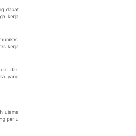
ng dapat
ga kerja
munikasi
tas kerja
ual dari
aha yang
ah utama
ng perlu