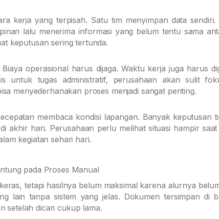
a kerja yang terpisah. Satu tim menyimpan data sendiri. 
inan lalu menerima informasi yang belum tentu sama ant
uat keputusan sering tertunda.
en. Biaya operasional harus dijaga. Waktu kerja juga harus 
is untuk tugas administratif, perusahaan akan sulit fo
bisa menyederhanakan proses menjadi sangat penting.
 kecepatan membaca kondisi lapangan. Banyak keputusan ti
akhir hari. Perusahaan perlu melihat situasi hampir saat i
alam kegiatan sehari hari.
ntung pada Proses Manual
ras, tetapi hasilnya belum maksimal karena alurnya belum 
ang lain tanpa sistem yang jelas. Dokumen tersimpan di 
n setelah dicari cukup lama.