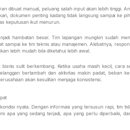
an dibuat manual, peluang salah input akan lebih tinggi. An
ahkan, dokumen penting kadang tidak langsung sampai ke pi
itas keputusan ikut menurun.
 menjadi hambatan besar. Tim lapangan mungkin sudah m
at sampai ke tim teknis atau manajemen. Akibatnya, respon
kan lebih mudah bila diketahui lebih awal.
isnis sulit berkembang. Ketika usaha masih kecil, cara sep
pelanggan bertambah dan aktivitas makin padat, beban ke
perusahaan akan kesulitan menjaga konsistensi.
pat
ndisi nyata. Dengan informasi yang tersusun rapi, tim tid
 apa yang sedang terjadi, apa yang perlu diperbaiki, da