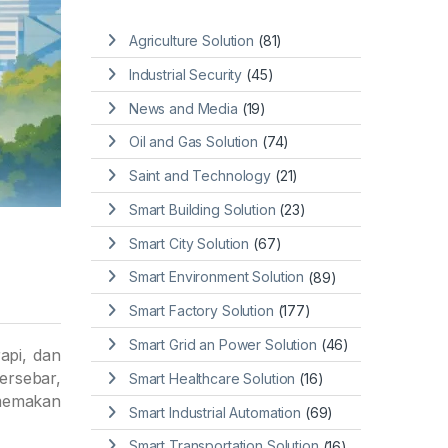
Agriculture Solution
(81)
Industrial Security
(45)
News and Media
(19)
Oil and Gas Solution
(74)
Saint and Technology
(21)
Smart Building Solution
(23)
Smart City Solution
(67)
Smart Environment Solution
(89)
Smart Factory Solution
(177)
Smart Grid an Power Solution
(46)
rapi, dan
ersebar,
Smart Healthcare Solution
(16)
 memakan
Smart Industrial Automation
(69)
Smart Transportation Solution
(16)