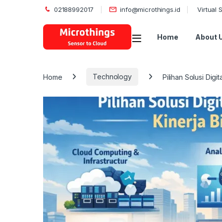
02188992017
info@microthings.id
Virtual
Open
Home
About 
Home
Technology
Pilihan Solusi Dig