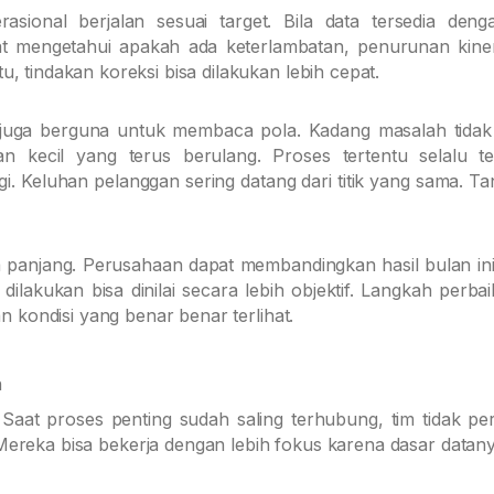
sional berjalan sesuai target. Bila data tersedia denga
pat mengetahui apakah ada keterlambatan, penurunan kiner
 tindakan koreksi bisa dilakukan lebih cepat.
ta juga berguna untuk membaca pola. Kadang masalah tida
n kecil yang terus berulang. Proses tertentu selalu te
gi. Keluhan pelanggan sering datang dari titik yang sama. T
ka panjang. Perusahaan dapat membandingkan hasil bulan in
lakukan bisa dinilai secara lebih objektif. Langkah perba
n kondisi yang benar benar terlihat.
n
. Saat proses penting sudah saling terhubung, tim tidak per
Mereka bisa bekerja dengan lebih fokus karena dasar datan