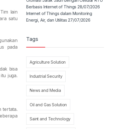
Otomasi Jarak Jauh dengan Cellular RTU
Berbasis Internet of Things
28/07/2026
Tim lain
Internet of Things dalam Monitoring
ara satu
Energi, Air, dan Utilitas
27/07/2026
Tags
digunakan
kus pada
Agriculture Solution
dak bisa
tu juga.
Industrial Security
News and Media
Oil and Gas Solution
tertata.
beberapa
Saint and Technology