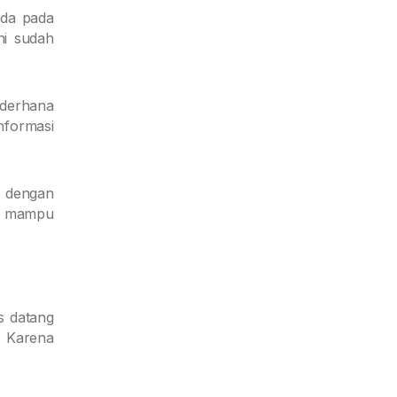
ada pada
ni sudah
ederhana
nformasi
a dengan
ang mampu
s datang
. Karena