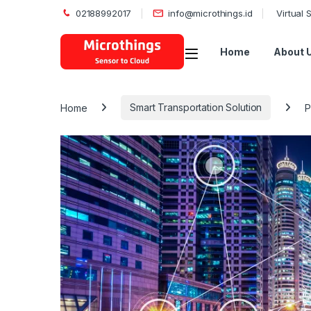
02188992017
info@microthings.id
Virtual
Open
Home
About 
Home
Smart Transportation Solution
P