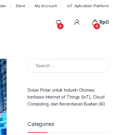
rder
Store
My Account
IoT Aplication Platform
My Account
Rp
0
0
0
Search for:
Solusi Pintar untuk Industri Otomasi
berbasis Internet of Things (IoT), Cloud
Computing, dan Kecerdasan Buatan (AI)
Categories