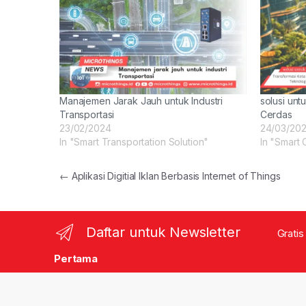
Manajemen Jarak Jauh untuk Industri
solusi unt
Transportasi
Cerdas
23/02/2024
24/03/20
In "Smart Transportation Solution"
In "Smart 
Post navigation
←
Aplikasi Digitial Iklan Berbasis Internet of Things
Daftar untuk Newsletter
Gratis
Pertama