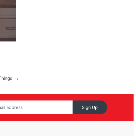
 Things
→
Sign Up