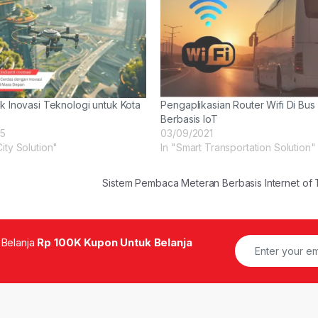
uk Inovasi Teknologi untuk Kota
Pengaplikasian Router Wifi Di Bus
Berbasis IoT
25
03/09/2021
City Solution"
In "Smart Transportation Solution"
Sistem Pembaca Meteran Berbasis Internet of
 Belanja
Rp 100K Kupon Untuk Belanja