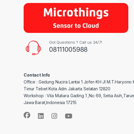
Got Questions ? Call us 24/7!
08111005988
Contact Info
Office : Gedung Nucira Lantai 1 Jofer-KH Jl M.T.Haryono
Timur Tebet Kota Adm Jakarta Selatan 12820
Workshop : Vila Mutiara Gading 1 ,No 69, Setia Asih,Taru
Jawa Barat,Indonesia 17215