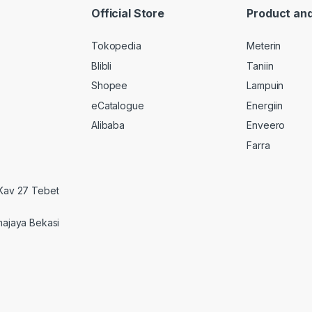
Official Store
Product and
Tokopedia
Meterin
Blibli
Taniin
Shopee
Lampuin
eCatalogue
Energiin
Alibaba
Enveero
Farra
 Kav 27 Tebet
majaya Bekasi