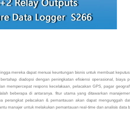
ehingga mereka dapat menuai keuntungan bisnis untuk membuat keputu
ertahap diadopsi dengan peningkatan efisiensi operasional, biaya p
dan mempercepat respons kecelakaan, pelacakan GPS, pagar geografi
dalah beberapa di antaranya. fitur utama yang ditawarkan manajeme
ua perangkat pelacakan & pemantauan akan dapat mengunggah dat
bantu manajer untuk melakukan pemantauan real-time dan analisis data b