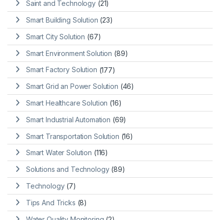
Saint and Technology
(21)
Smart Building Solution
(23)
Smart City Solution
(67)
Smart Environment Solution
(89)
Smart Factory Solution
(177)
Smart Grid an Power Solution
(46)
Smart Healthcare Solution
(16)
Smart Industrial Automation
(69)
Smart Transportation Solution
(16)
Smart Water Solution
(116)
Solutions and Technology
(89)
Technology
(7)
Tips And Tricks
(8)
Water Quality Monitoring
(2)