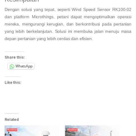
Dengan solusi yang tepat, seperti Wind Speed Sensor RK100-02
dan platform Microthings, petani dapat mengoptimalkan operasi
mereka, mengurangi kerugian, dan berkontribusi pada pertanian
yang lebih berkelanjutan. Solusi ini membuka jalan menuju masa
depan pertanian yang lebih cerdas dan efisien.
Share this:
WhatsApp
Like this:
Related