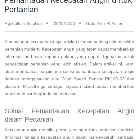
Pertanian
Agriculture Solution
28/09/2023
Abdul Aziz Al Amien
Pemantauan kecepatan angin adalah elemen penting dalam sektor
pertanian modern. Kecepatan angin yang tepat dapat memberikan
informasi berharga kepada petani, yang dapat digunakan untuk
pengelolaan pertanian yang lebih efisien. Dalam artikel ini, kami
akan membahas bagaimana solusi pemantauan kecepatan angin
dengan menggunakan alat Wind Speed Sensor RK100-02 dan
platform Microthings sebagai layanan cloud dapat memberikan
manfaat besar bagi industri pertanian.
Solusi Pemantauan Kecepatan Angin
dalam Pertanian
Kecepatan angin memiliki peran penting dalam pertanian modern.
Informasi tentang kecepatan angin dapat memengaruhi berbagai