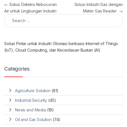
Post navigation
←
Solusi Deteksi Kebocoran
Solusi Industri Gas dengan
Air untuk Lingkungan Industri
Meter Gas Reader
→
Search for:
Solusi Pintar untuk Industri Otomasi berbasis Internet of Things
(IoT), Cloud Computing, dan Kecerdasan Buatan (AI)
Categories
Agriculture Solution
(81)
Industrial Security
(45)
News and Media
(19)
Oil and Gas Solution
(74)