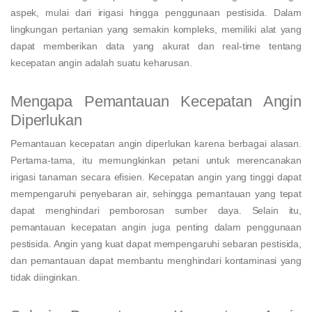
aspek, mulai dari irigasi hingga penggunaan pestisida. Dalam
lingkungan pertanian yang semakin kompleks, memiliki alat yang
dapat memberikan data yang akurat dan real-time tentang
kecepatan angin adalah suatu keharusan.
Mengapa Pemantauan Kecepatan Angin
Diperlukan
Pemantauan kecepatan angin diperlukan karena berbagai alasan.
Pertama-tama, itu memungkinkan petani untuk merencanakan
irigasi tanaman secara efisien. Kecepatan angin yang tinggi dapat
mempengaruhi penyebaran air, sehingga pemantauan yang tepat
dapat menghindari pemborosan sumber daya. Selain itu,
pemantauan kecepatan angin juga penting dalam penggunaan
pestisida. Angin yang kuat dapat mempengaruhi sebaran pestisida,
dan pemantauan dapat membantu menghindari kontaminasi yang
tidak diinginkan.