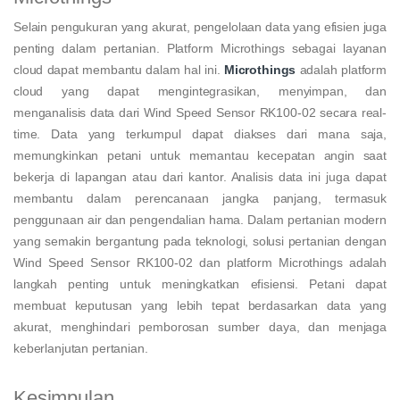
Selain pengukuran yang akurat, pengelolaan data yang efisien juga
penting dalam pertanian. Platform Microthings sebagai layanan
cloud dapat membantu dalam hal ini.
Microthings
adalah platform
cloud yang dapat mengintegrasikan, menyimpan, dan
menganalisis data dari Wind Speed Sensor RK100-02 secara real-
time. Data yang terkumpul dapat diakses dari mana saja,
memungkinkan petani untuk memantau kecepatan angin saat
bekerja di lapangan atau dari kantor. Analisis data ini juga dapat
membantu dalam perencanaan jangka panjang, termasuk
penggunaan air dan pengendalian hama. Dalam pertanian modern
yang semakin bergantung pada teknologi, solusi pertanian dengan
Wind Speed Sensor RK100-02 dan platform Microthings adalah
langkah penting untuk meningkatkan efisiensi. Petani dapat
membuat keputusan yang lebih tepat berdasarkan data yang
akurat, menghindari pemborosan sumber daya, dan menjaga
keberlanjutan pertanian.
Kesimpulan