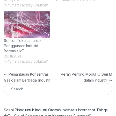
In "Smart Factory Solution"
Sensor Tekanan untuk
Penggunaan Industri
Berbasis IoT
26/11/2021
In "Smart Factory Solution"
Post navigation
←
Pemantauan Konsentrasi
Peran Penting Modul IO Seri M
Gas dalam Berbagai Industri
dalam Industri
→
Search for:
Solusi Pintar untuk Industri Otomasi berbasis Internet of Things
(IoT), Cloud Computing, dan Kecerdasan Buatan (AI)