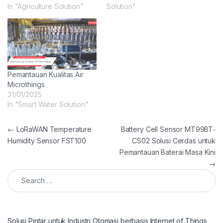
In "Agriculture Solution"
Solution"
Pemantauan Kualitas Air
Microthings
31/01/2025
In "Smart Water Solution"
Post navigation
←
LoRaWAN Temperature
Battery Cell Sensor MT99BT‐
Humidity Sensor FST100
CS02 Solusi Cerdas untuk
Pemantauan Baterai Masa Kini
→
Search for:
Solusi Pintar untuk Industri Otomasi berbasis Internet of Things