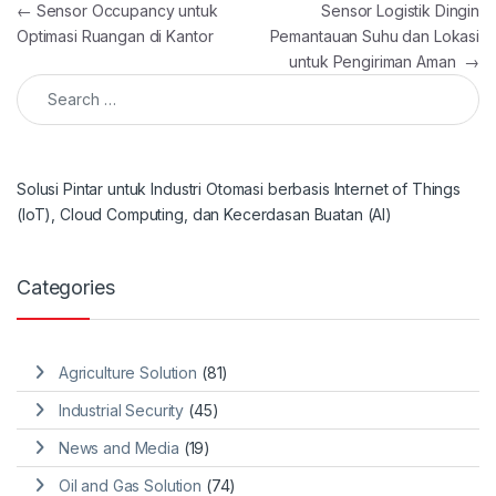
Post navigation
←
Sensor Occupancy untuk
Sensor Logistik Dingin
Optimasi Ruangan di Kantor
Pemantauan Suhu dan Lokasi
untuk Pengiriman Aman
→
Search for:
Solusi Pintar untuk Industri Otomasi berbasis Internet of Things
(IoT), Cloud Computing, dan Kecerdasan Buatan (AI)
Categories
Agriculture Solution
(81)
Industrial Security
(45)
News and Media
(19)
Oil and Gas Solution
(74)