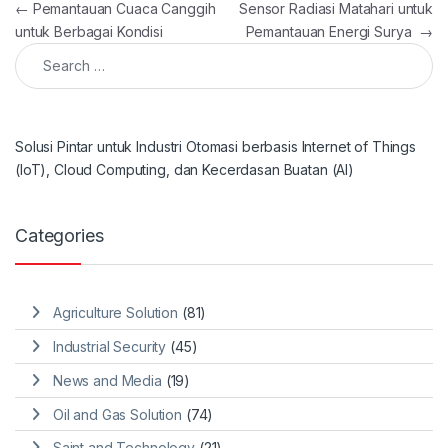
Post navigation
←
Pemantauan Cuaca Canggih
Sensor Radiasi Matahari untuk
untuk Berbagai Kondisi
Pemantauan Energi Surya
→
Search for:
Solusi Pintar untuk Industri Otomasi berbasis Internet of Things
(IoT), Cloud Computing, dan Kecerdasan Buatan (AI)
Categories
Agriculture Solution
(81)
Industrial Security
(45)
News and Media
(19)
Oil and Gas Solution
(74)
Saint and Technology
(21)