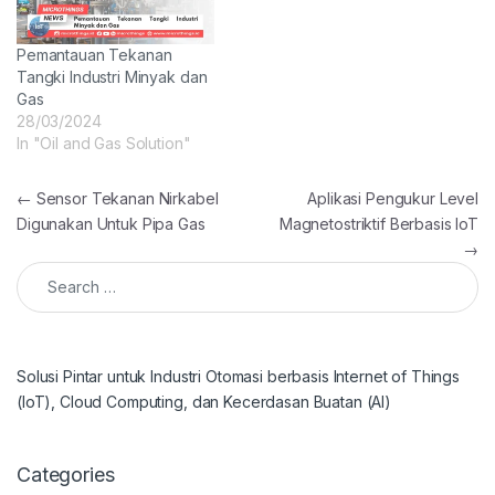
Pemantauan Tekanan
Tangki Industri Minyak dan
Gas
28/03/2024
In "Oil and Gas Solution"
Post navigation
←
Sensor Tekanan Nirkabel
Aplikasi Pengukur Level
Digunakan Untuk Pipa Gas
Magnetostriktif Berbasis IoT
→
Search for:
Solusi Pintar untuk Industri Otomasi berbasis Internet of Things
(IoT), Cloud Computing, dan Kecerdasan Buatan (AI)
Categories