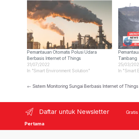
Pemantauan Otomatis Polusi Udara
Pemantaua
Berbasis Internet of Things
Tambang
31/07/2022
25/03/20
In "Smart Environment Solution"
In "Smart 
Post navigation
←
Sistem Monitoring Sungai Berbasis Internet of Things
Daftar untuk Newsletter
Gratis
Pertama