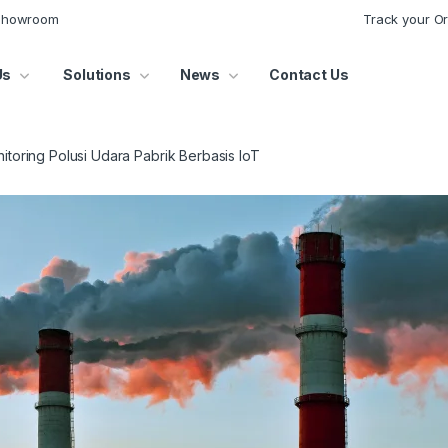
 Showroom
Track your O
Us
Solutions
News
Contact Us
itoring Polusi Udara Pabrik Berbasis IoT