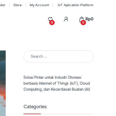
rder
Store
My Account
IoT Aplication Platform
My Account
Rp
0
0
0
Search for:
Solusi Pintar untuk Industri Otomasi
berbasis Internet of Things (IoT), Cloud
Computing, dan Kecerdasan Buatan (AI)
Categories