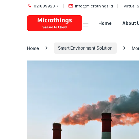
02188992017
info@microthings.id
Virtual
Open
Home
About 
Home
Smart Environment Solution
Mon