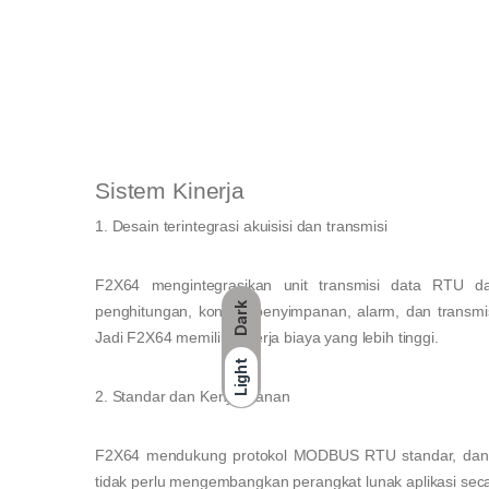
Sistem Kinerja
1. Desain terintegrasi akuisisi dan transmisi
F2X64 mengintegrasikan unit transmisi data RTU da
Dark
penghitungan, kontrol, penyimpanan, alarm, dan transm
Jadi F2X64 memiliki kinerja biaya yang lebih tinggi.
Light
2. Standar dan Kenyamanan
F2X64 mendukung protokol MODBUS RTU standar, dan da
tidak perlu mengembangkan perangkat lunak aplikasi sec