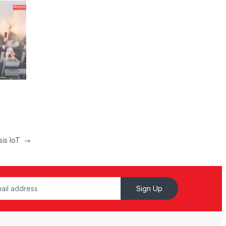
asis IoT
→
Sign Up