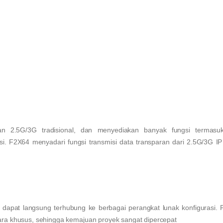
n 2.5G/3G tradisional, dan menyediakan banyak fungsi termasuk 
isi. F2X64 menyadari fungsi transmisi data transparan dari 2.5G/3G
pat langsung terhubung ke berbagai perangkat lunak konfigurasi. 
ara khusus, sehingga kemajuan proyek sangat dipercepat