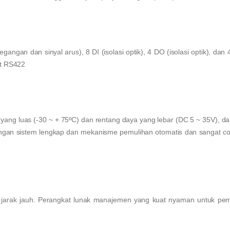
ngan dan sinyal arus), 8 DI (isolasi optik), 4 DO (isolasi optik), dan 
rt RS422
yang luas (-30 ~ + 75ºC) dan rentang daya yang lebar (DC 5 ~ 35V), da
ngan sistem lengkap dan mekanisme pemulihan otomatis dan sangat co
k jauh. Perangkat lunak manajemen yang kuat nyaman untuk pem