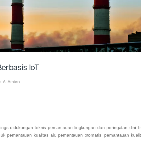
Berbasis IoT
z Al Amien
ngs didukungan teknis pemantauan lingkungan dan peringatan dini li
asuk pemantauan kualitas air, pemantauan otomatis, pemantauan kuali