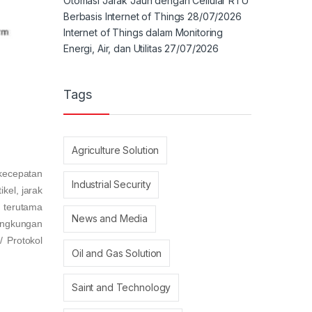
Otomasi Jarak Jauh dengan Cellular RTU
Berbasis Internet of Things
28/07/2026
Internet of Things dalam Monitoring
Energi, Air, dan Utilitas
27/07/2026
Tags
Agriculture Solution
kecepatan
Industrial Security
kel, jarak
 terutama
News and Media
lingkungan
/ Protokol
Oil and Gas Solution
Saint and Technology