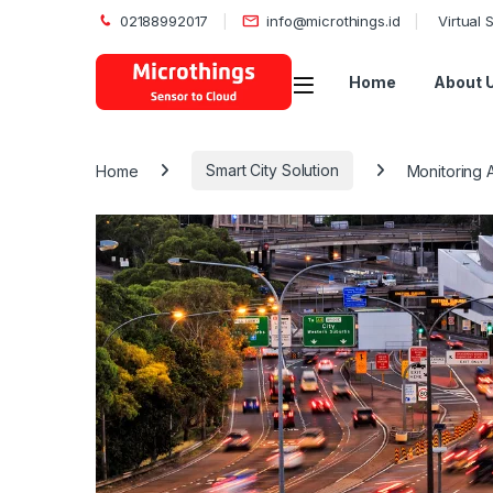
02188992017
info@microthings.id
Virtual
Open
Home
About 
Home
Smart City Solution
Monitoring 