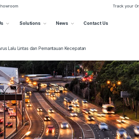
 Showroom
Track your O
Us
Solutions
News
Contact Us
Arus Lalu Lintas dan Pemantauan Kecepatan