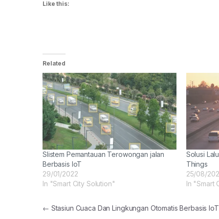
Like this:
Related
SIistem Pemantauan Terowongan jalan
Solusi Lalu
Berbasis IoT
Things
29/01/2022
25/08/202
In "Smart City Solution"
In "Smart 
Post navigation
←
Stasiun Cuaca Dan Lingkungan Otomatis Berbasis IoT