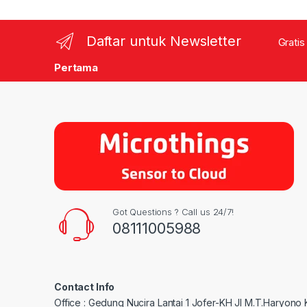
Daftar untuk Newsletter
Gratis
Pertama
Got Questions ? Call us 24/7!
08111005988
Contact Info
Office : Gedung Nucira Lantai 1 Jofer-KH Jl M.T.Haryono