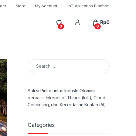
rder
Store
My Account
IoT Aplication Platform
My Account
Rp
0
0
0
Search for:
Solusi Pintar untuk Industri Otomasi
berbasis Internet of Things (IoT), Cloud
Computing, dan Kecerdasan Buatan (AI)
Categories