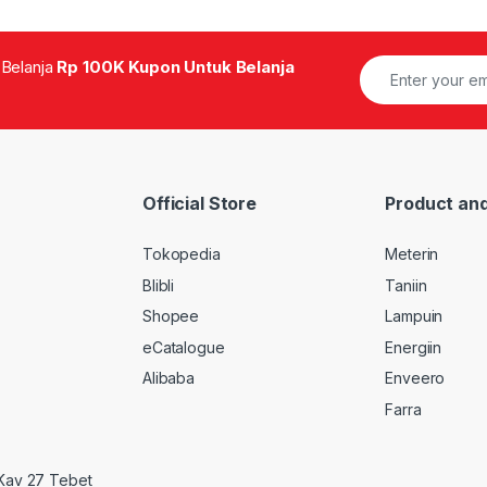
 Belanja
Rp 100K Kupon Untuk Belanja
Official Store
Product and
Tokopedia
Meterin
Blibli
Taniin
Shopee
Lampuin
eCatalogue
Energiin
Alibaba
Enveero
Farra
 Kav 27 Tebet