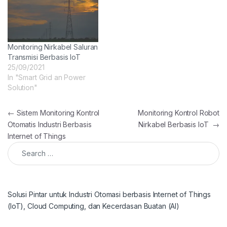
Monitoring Nirkabel Saluran
Transmisi Berbasis IoT
25/09/2021
In "Smart Grid an Power
Solution"
Post navigation
←
Sistem Monitoring Kontrol
Monitoring Kontrol Robot
Otomatis Industri Berbasis
Nirkabel Berbasis IoT
→
Internet of Things
Search for:
Solusi Pintar untuk Industri Otomasi berbasis Internet of Things
(IoT), Cloud Computing, dan Kecerdasan Buatan (AI)