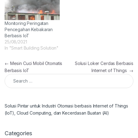
Monitoring Peringatan
Pencegahan Kebakaran
Berbasis IoT
25/08/2021
In "Smart Building Solution"
Post navigation
←
Mesin Cuci Mobil Otomatis
Solusi Loker Cerdas Berbasis
Berbasis IoT
Internet of Things
→
Search for:
Solusi Pintar untuk Industri Otomasi berbasis Internet of Things
(IoT), Cloud Computing, dan Kecerdasan Buatan (AI)
Categories