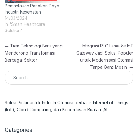
Pemantauan Pasokan Daya
Industri Kesehatan
14/03/2024
In "Smart Healthcare
Solution"
Post navigation
←
Tren Teknologi Baru yang
Integrasi PLC Lama ke IoT
Mendorong Transformasi
Gateway Jadi Solusi Populer
Berbagai Sektor
untuk Modernisasi Otomasi
Tanpa Ganti Mesin
→
Search for:
Solusi Pintar untuk Industri Otomasi berbasis Internet of Things
(IoT), Cloud Computing, dan Kecerdasan Buatan (AI)
Categories